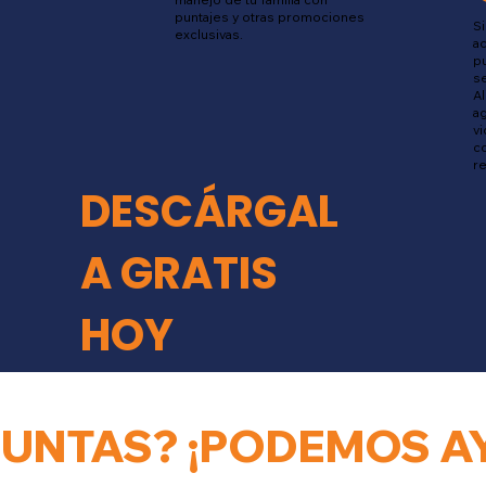
puntajes y otras promociones
Si
exclusivas.
ac
p
se
A
ag
vi
c
r
DESCÁRGAL
A GRATIS
HOY
GUNTAS? ¡PODEMOS A