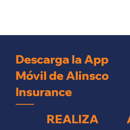
Descarga la App
Móvil de Alinsco
Insurance
REALIZA