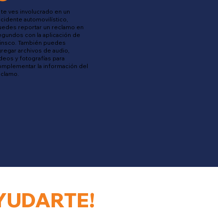
 te ves involucrado en un
cidente automovilístico,
uedes reportar un reclamo en
gundos con la aplicación de
linsco. También puedes
regar archivos de audio,
deos y fotografías para
omplementar la información del
eclamo.
YUDARTE!