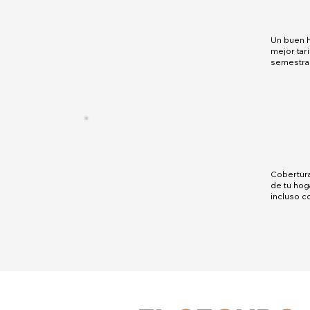
Un buen h
mejor tari
semestral
Cobertur
de tu hog
incluso co