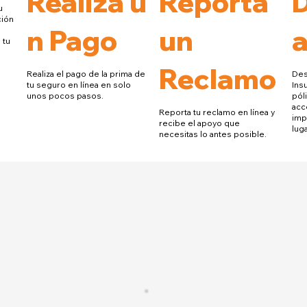
Realiza u
Reporta
u
ción
n Pago
un
a
 tu
Reclamo
Realiza el pago de la prima de
Des
tu seguro en línea en solo
Ins
unos pocos pasos.
póli
acc
Reporta tu reclamo en línea y
imp
recibe el apoyo que
lug
necesitas lo antes posible.