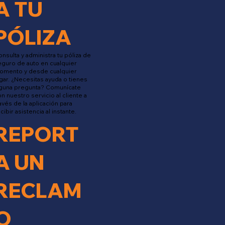
A TU
PÓLIZA
nsulta y administra tu póliza de
guro de auto en cualquier
omento y desde cualquier
gar. ¿Necesitas ayuda o tienes
lguna pregunta? Comunícate
n nuestro servicio al cliente a
avés de la aplicación para
cibir asistencia al instante.
REPORT
A UN
RECLAM
O