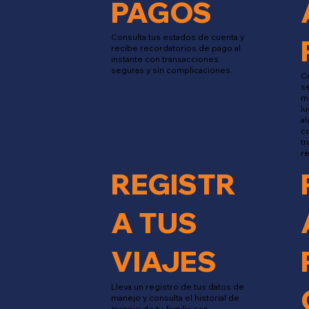
PAGOS
Consulta tus estados de cuenta y
recibe recordatorios de pago al
instante con transacciones
seguras y sin complicaciones.
Co
se
m
lu
a
co
tr
re
REGISTR
A TUS
VIAJES
Lleva un registro de tus datos de
manejo y consulta el historial de
manejo de tu familia con